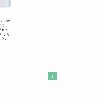
いてお話
方だっ
があっ
りしな
した。
1