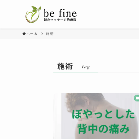
ホーム
施術
施術
– tag –