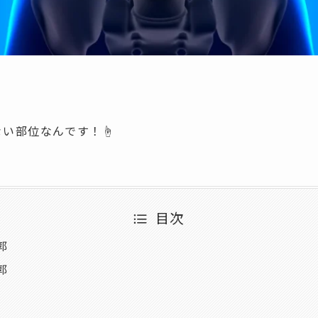
い部位なんです！☝️
目次
郭
郭